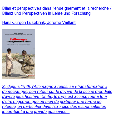
Bilan et perspectives dans l'enseignement et la recherche /
Bilanz und Perspektiven in Lehre und Forschung
Hans-Jürgen Lüsebrink, Jérôme Vaillant
Si, depuis 1949, l'Allemagne a réussi sa « transformation »
démocratique, son retour sur le devant de la scène mondiale
s'avère plus hésitant. Unifié, le pays est accusé tour à tour
d’être hégémonique ou bien de pratiquer une forme de
retenue, en particulier dans l’exercice des responsabilités
incombant à une grande puissance...