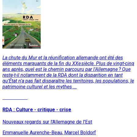
La chute du Mur et la réunification allemande ont été des
éléments marquants de la fin du XXe siècle. Plus de vingt-cinq
ans après, quel est le chemin parcouru par l'Allemagne ? Que
reste-t-il notamment de la RDA dont la disparition en tant
qu’État n’a pas fait disparaître les territoires, les populations, le
patrimoine culturel et les mythes ...
Lire la suite
RDA : Culture - critique - crise
Nouveaux regards sur l'Allemagne de l'Est
Emmanuelle Aurenche-Beau, Marcel Boldorf