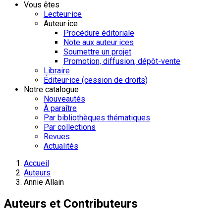
Vous êtes
Lecteur·ice
Auteur·ice
Procédure éditoriale
Note aux auteur·ices
Soumettre un projet
Promotion, diffusion, dépôt-vente
Libraire
Éditeur·ice (cession de droits)
Notre catalogue
Nouveautés
À paraître
Par bibliothèques thématiques
Par collections
Revues
Actualités
Accueil
Auteurs
Annie Allain
Auteurs et Contributeurs