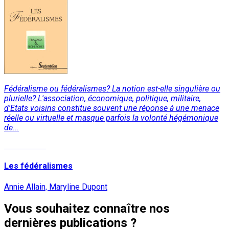
Fédéralisme ou fédéralismes? La notion est-elle singulière ou
plurielle? L'association, économique, politique, militaire,
d'Etats voisins constitue souvent une réponse à une menace
réelle ou virtuelle et masque parfois la volonté hégémonique
de...
Lire la suite
Les fédéralismes
Annie Allain, Maryline Dupont
Vous souhaitez connaître nos
dernières publications ?