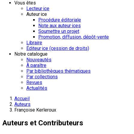
Vous êtes
Lecteur·ice
Auteur·ice
Procédure éditoriale
Note aux auteur·ices
Soumettre un projet
Promotion, diffusion, dépôt-vente
Libraire
Éditeur·ice (cession de droits)
Notre catalogue
Nouveautés
À paraître
Par bibliothèques thématiques
Par collections
Revues
Actualités
Accueil
Auteurs
Françoise Kerleroux
Auteurs et Contributeurs