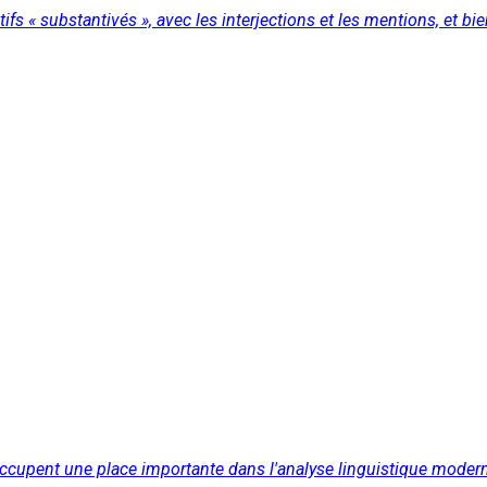
ectifs « substantivés », avec les interjections et les mentions, et bi
ccupent une place importante dans l'analyse linguistique moderne,