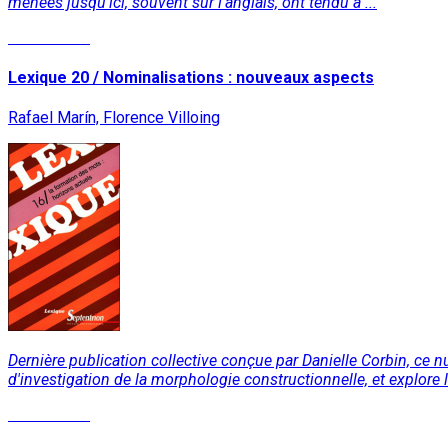
menées jusqu’ici, souvent sur l’anglais, ont tendu à ...
Lire la suite
Lexique 20 / Nominalisations : nouveaux aspects
Rafael Marín, Florence Villoing
Dernière publication collective conçue par Danielle Corbin, ce 
d'investigation de la morphologie constructionnelle, et explore l
Lire la suite