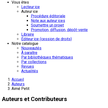
Vous êtes
Lecteur·ice
Auteur·ice
Procédure éditoriale
Note aux auteur·ices
Soumettre un projet
Promotion, diffusion, dépôt-vente
Libraire
Éditeur·ice (cession de droits)
Notre catalogue
Nouveautés
À paraître
Par bibliothèques thématiques
Par collections
Revues
Actualités
Accueil
Auteurs
Aimé Petit
Auteurs et Contributeurs