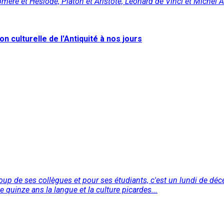
Homère et Hésiode, Platon et Aristote, Léonard de Vinci et Michel 
n culturelle de l'Antiquité à nos jours
p de ses collègues et pour ses étudiants, c'est un lundi de déce
e quinze ans la langue et la culture picardes...