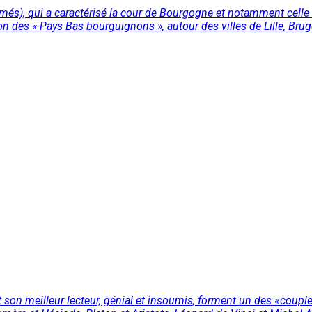
més), qui a caractérisé la cour de Bourgogne et notamment celle d
on des « Pays Bas bourguignons », autour des villes de Lille, Brug
e et son meilleur lecteur, génial et insoumis, forment un des « coup