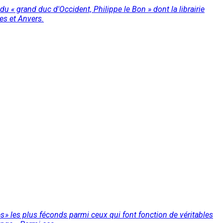
u « grand duc d'Occident, Philippe le Bon » dont la librairie
es et Anvers.
les » les plus féconds parmi ceux qui font fonction de véritables