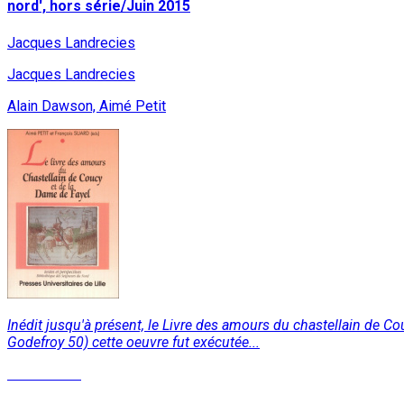
nord', hors série/Juin 2015
Jacques Landrecies
Jacques Landrecies
Alain Dawson, Aimé Petit
Inédit jusqu'à présent, le Livre des amours du chastellain de C
Godefroy 50) cette oeuvre fut exécutée...
Lire la suite