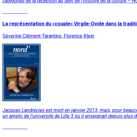
catégories de la réception au sein de l’histoire de la culture – 
Lire la suite
La représentation du «couple» Virgile-Ovide dans la traditio
Séverine Clément-Tarantino, Florence Klein
Jacques Landrecies est mort en janvier 2013, mais, pour beaucou
un amphi de l’université de Lille 3 où il enseignait depuis plus d
Lire la suite