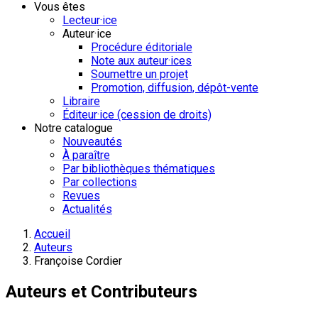
Vous êtes
Lecteur·ice
Auteur·ice
Procédure éditoriale
Note aux auteur·ices
Soumettre un projet
Promotion, diffusion, dépôt-vente
Libraire
Éditeur·ice (cession de droits)
Notre catalogue
Nouveautés
À paraître
Par bibliothèques thématiques
Par collections
Revues
Actualités
Accueil
Auteurs
Françoise Cordier
Auteurs et Contributeurs