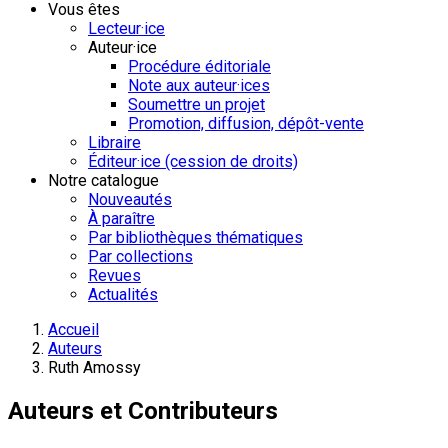
Vous êtes
Lecteur·ice
Auteur·ice
Procédure éditoriale
Note aux auteur·ices
Soumettre un projet
Promotion, diffusion, dépôt-vente
Libraire
Éditeur·ice (cession de droits)
Notre catalogue
Nouveautés
À paraître
Par bibliothèques thématiques
Par collections
Revues
Actualités
Accueil
Auteurs
Ruth Amossy
Auteurs et Contributeurs