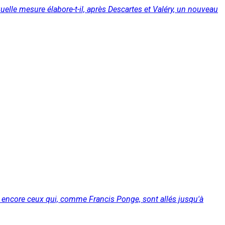
lle mesure élabore-t-il, après Descartes et Valéry, un nouveau
s encore ceux qui, comme Francis Ponge, sont allés jusqu'à