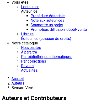
Vous êtes
Lecteur·ice
Auteur·ice
Procédure éditoriale
Note aux auteur·ices
Soumettre un projet
Promotion, diffusion, dépôt-vente
Libraire
Éditeur·ice (cession de droits)
Notre catalogue
Nouveautés
À paraître
Par bibliothèques thématiques
Par collections
Revues
Actualités
Accueil
Auteurs
Bernard Veck
Auteurs et Contributeurs