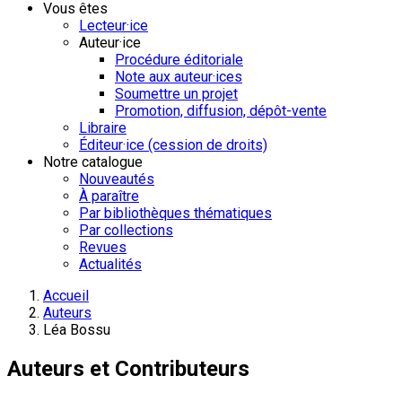
Vous êtes
Lecteur·ice
Auteur·ice
Procédure éditoriale
Note aux auteur·ices
Soumettre un projet
Promotion, diffusion, dépôt-vente
Libraire
Éditeur·ice (cession de droits)
Notre catalogue
Nouveautés
À paraître
Par bibliothèques thématiques
Par collections
Revues
Actualités
Accueil
Auteurs
Léa Bossu
Auteurs et Contributeurs