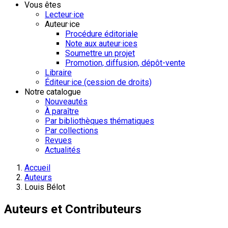
Vous êtes
Lecteur·ice
Auteur·ice
Procédure éditoriale
Note aux auteur·ices
Soumettre un projet
Promotion, diffusion, dépôt-vente
Libraire
Éditeur·ice (cession de droits)
Notre catalogue
Nouveautés
À paraître
Par bibliothèques thématiques
Par collections
Revues
Actualités
Accueil
Auteurs
Louis Bélot
Auteurs et Contributeurs