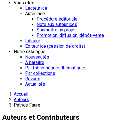
Vous êtes
Lecteur·ice
Auteur·ice
Procédure éditoriale
Note aux auteur·ices
Soumettre un projet
Promotion, diffusion, dépôt-vente
Libraire
Éditeur·ice (cession de droits)
Notre catalogue
Nouveautés
À paraître
Par bibliothèques thématiques
Par collections
Revues
Actualités
Accueil
Auteurs
Patrice Faure
Auteurs et Contributeurs