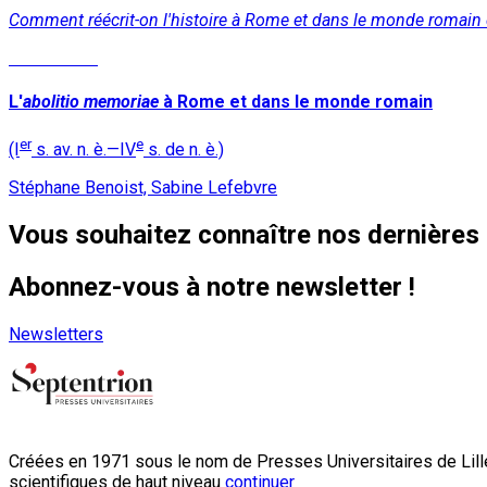
Comment réécrit-on l'histoire à Rome et dans le monde romain d
Lire la suite
L'
abolitio memoriae
à Rome et dans le monde romain
er
e
(I
s. av. n. è.—IV
s. de n. è.)
Stéphane Benoist, Sabine Lefebvre
Vous souhaitez connaître nos dernières 
Abonnez-vous à notre newsletter !
Newsletters
Créées en 1971 sous le nom de Presses Universitaires de Lille
scientifiques de haut niveau
continuer