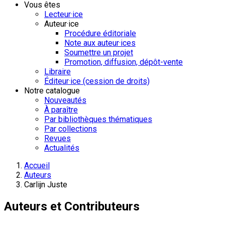
Vous êtes
Lecteur·ice
Auteur·ice
Procédure éditoriale
Note aux auteur·ices
Soumettre un projet
Promotion, diffusion, dépôt-vente
Libraire
Éditeur·ice (cession de droits)
Notre catalogue
Nouveautés
À paraître
Par bibliothèques thématiques
Par collections
Revues
Actualités
Accueil
Auteurs
Carlijn Juste
Auteurs et Contributeurs