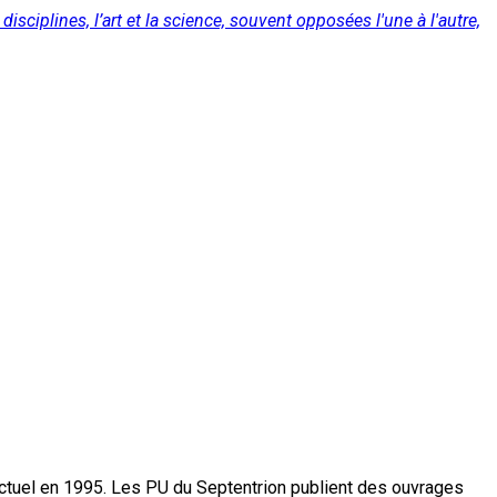
isciplines, l’art et la science, souvent opposées l'une à l'autre,
actuel en 1995. Les PU du Septentrion publient des ouvrages