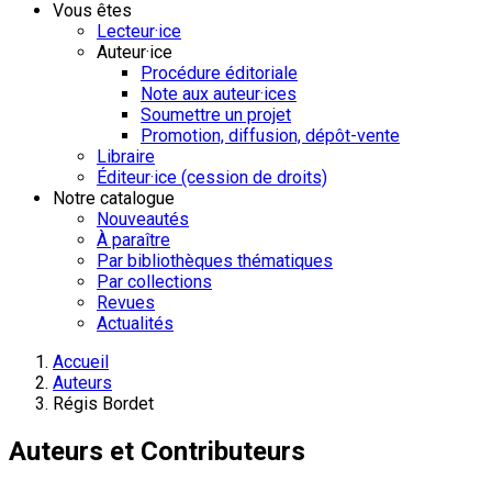
Vous êtes
Lecteur·ice
Auteur·ice
Procédure éditoriale
Note aux auteur·ices
Soumettre un projet
Promotion, diffusion, dépôt-vente
Libraire
Éditeur·ice (cession de droits)
Notre catalogue
Nouveautés
À paraître
Par bibliothèques thématiques
Par collections
Revues
Actualités
Accueil
Auteurs
Régis Bordet
Auteurs et Contributeurs