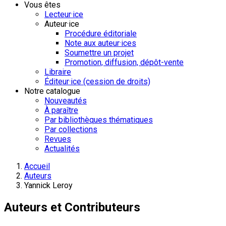
Vous êtes
Lecteur·ice
Auteur·ice
Procédure éditoriale
Note aux auteur·ices
Soumettre un projet
Promotion, diffusion, dépôt-vente
Libraire
Éditeur·ice (cession de droits)
Notre catalogue
Nouveautés
À paraître
Par bibliothèques thématiques
Par collections
Revues
Actualités
Accueil
Auteurs
Yannick Leroy
Auteurs et Contributeurs