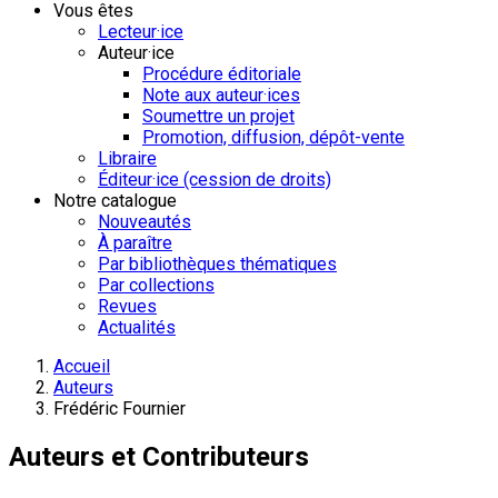
Vous êtes
Lecteur·ice
Auteur·ice
Procédure éditoriale
Note aux auteur·ices
Soumettre un projet
Promotion, diffusion, dépôt-vente
Libraire
Éditeur·ice (cession de droits)
Notre catalogue
Nouveautés
À paraître
Par bibliothèques thématiques
Par collections
Revues
Actualités
Accueil
Auteurs
Frédéric Fournier
Auteurs et Contributeurs