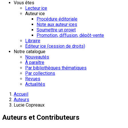
Vous êtes
Lecteur·ice
Auteur·ice
Procédure éditoriale
Note aux auteur·ices
Soumettre un projet
Promotion, diffusion, dépôt-vente
Libraire
Éditeur·ice (cession de droits)
Notre catalogue
Nouveautés
À paraître
Par bibliothèques thématiques
Par collections
Revues
Actualités
Accueil
Auteurs
Lucie Copreaux
Auteurs et Contributeurs