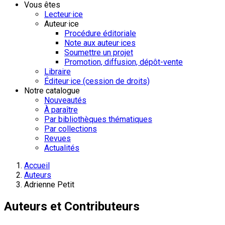
Vous êtes
Lecteur·ice
Auteur·ice
Procédure éditoriale
Note aux auteur·ices
Soumettre un projet
Promotion, diffusion, dépôt-vente
Libraire
Éditeur·ice (cession de droits)
Notre catalogue
Nouveautés
À paraître
Par bibliothèques thématiques
Par collections
Revues
Actualités
Accueil
Auteurs
Adrienne Petit
Auteurs et Contributeurs