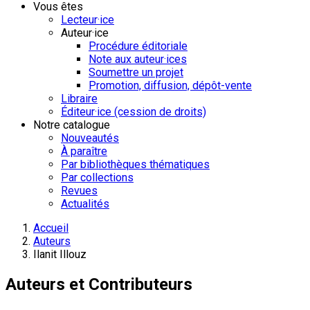
Vous êtes
Lecteur·ice
Auteur·ice
Procédure éditoriale
Note aux auteur·ices
Soumettre un projet
Promotion, diffusion, dépôt-vente
Libraire
Éditeur·ice (cession de droits)
Notre catalogue
Nouveautés
À paraître
Par bibliothèques thématiques
Par collections
Revues
Actualités
Accueil
Auteurs
Ilanit Illouz
Auteurs et Contributeurs