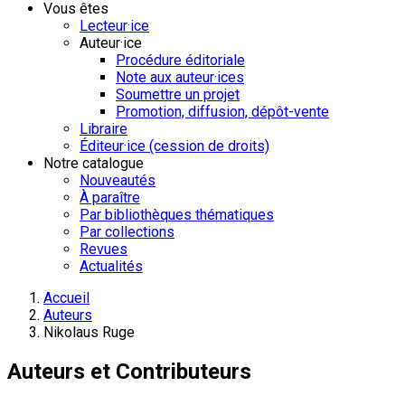
Vous êtes
Lecteur·ice
Auteur·ice
Procédure éditoriale
Note aux auteur·ices
Soumettre un projet
Promotion, diffusion, dépôt-vente
Libraire
Éditeur·ice (cession de droits)
Notre catalogue
Nouveautés
À paraître
Par bibliothèques thématiques
Par collections
Revues
Actualités
Accueil
Auteurs
Nikolaus Ruge
Auteurs et Contributeurs