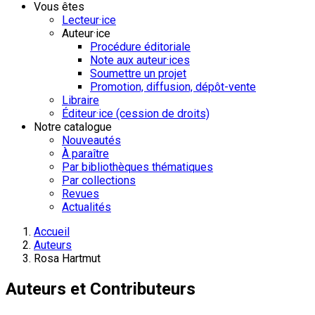
Vous êtes
Lecteur·ice
Auteur·ice
Procédure éditoriale
Note aux auteur·ices
Soumettre un projet
Promotion, diffusion, dépôt-vente
Libraire
Éditeur·ice (cession de droits)
Notre catalogue
Nouveautés
À paraître
Par bibliothèques thématiques
Par collections
Revues
Actualités
Accueil
Auteurs
Rosa Hartmut
Auteurs et Contributeurs