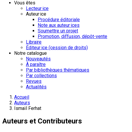
Vous êtes
Lecteur·ice
Auteur·ice
Procédure éditoriale
Note aux auteur·ices
Soumettre un projet
Promotion, diffusion, dépôt-vente
Libraire
Éditeur·ice (cession de droits)
Notre catalogue
Nouveautés
À paraître
Par bibliothèques thématiques
Par collections
Revues
Actualités
Accueil
Auteurs
Ismaïl Ferhat
Auteurs et Contributeurs