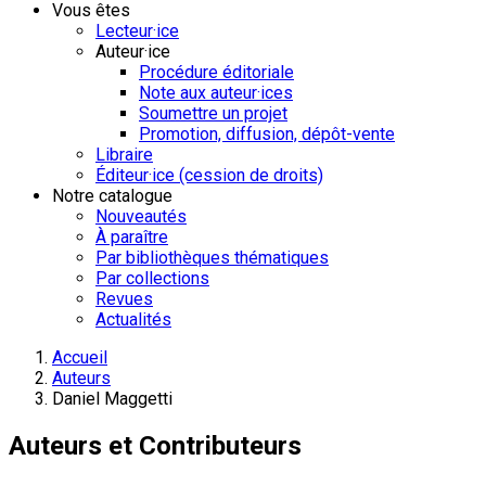
Vous êtes
Lecteur·ice
Auteur·ice
Procédure éditoriale
Note aux auteur·ices
Soumettre un projet
Promotion, diffusion, dépôt-vente
Libraire
Éditeur·ice (cession de droits)
Notre catalogue
Nouveautés
À paraître
Par bibliothèques thématiques
Par collections
Revues
Actualités
Accueil
Auteurs
Daniel Maggetti
Auteurs et Contributeurs