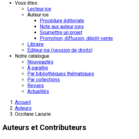
Vous êtes
Lecteur·ice
Auteur·ice
Procédure éditoriale
Note aux auteur·ices
Soumettre un projet
Promotion, diffusion, dépôt-vente
Libraire
Éditeur·ice (cession de droits)
Notre catalogue
Nouveautés
À paraître
Par bibliothèques thématiques
Par collections
Revues
Actualités
Accueil
Auteurs
Occitane Lacurie
Auteurs et Contributeurs