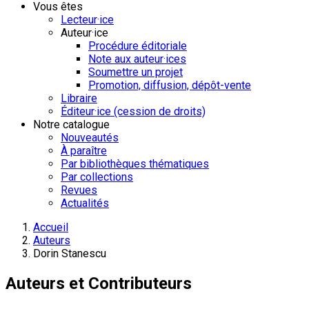
Vous êtes
Lecteur·ice
Auteur·ice
Procédure éditoriale
Note aux auteur·ices
Soumettre un projet
Promotion, diffusion, dépôt-vente
Libraire
Éditeur·ice (cession de droits)
Notre catalogue
Nouveautés
À paraître
Par bibliothèques thématiques
Par collections
Revues
Actualités
Accueil
Auteurs
Dorin Stanescu
Auteurs et Contributeurs