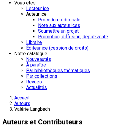
Vous êtes
Lecteur·ice
Auteur·ice
Procédure éditoriale
Note aux auteur·ices
Soumettre un projet
Promotion, diffusion, dépôt-vente
Libraire
Éditeur·ice (cession de droits)
Notre catalogue
Nouveautés
À paraître
Par bibliothèques thématiques
Par collections
Revues
Actualités
Accueil
Auteurs
Valérie Langbach
Auteurs et Contributeurs