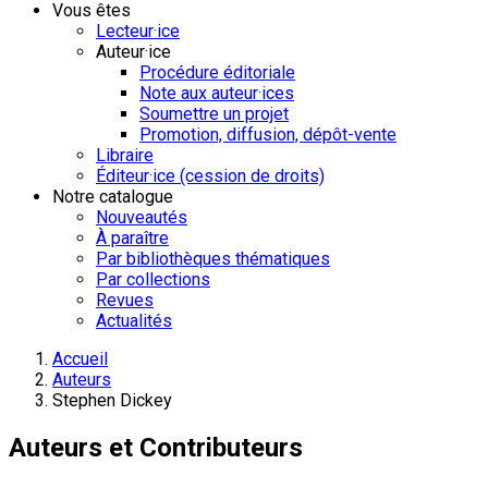
Vous êtes
Lecteur·ice
Auteur·ice
Procédure éditoriale
Note aux auteur·ices
Soumettre un projet
Promotion, diffusion, dépôt-vente
Libraire
Éditeur·ice (cession de droits)
Notre catalogue
Nouveautés
À paraître
Par bibliothèques thématiques
Par collections
Revues
Actualités
Accueil
Auteurs
Stephen Dickey
Auteurs et Contributeurs