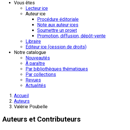
Vous êtes
Lecteur·ice
Auteur·ice
Procédure éditoriale
Note aux auteur·ices
Soumettre un projet
Promotion, diffusion, dépôt-vente
Libraire
Éditeur·ice (cession de droits)
Notre catalogue
Nouveautés
À paraître
Par bibliothèques thématiques
Par collections
Revues
Actualités
Accueil
Auteurs
Valérie Poubelle
Auteurs et Contributeurs