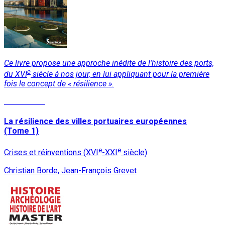
Ce livre propose une approche inédite de l'histoire des ports,
e
du XVI
siècle à nos jour, en lui appliquant pour la première
fois le concept de « résilience ».
Lire la suite
La résilience des villes portuaires européennes
(Tome 1)
e
e
Crises et réinventions (XVI
-XXI
siècle)
Christian Borde, Jean-François Grevet