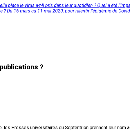
e place le virus a-t-il pris dans leur quotidien ? Quel a été l'im
ce ? Du 16 mars au 11 mai 2020, pour ralentir l’épidémie de Covid-
publications ?
, les Presses universitaires du Septentrion prennent leur nom 