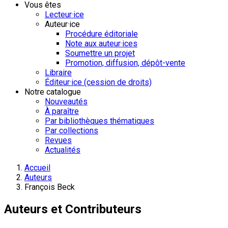
Vous êtes
Lecteur·ice
Auteur·ice
Procédure éditoriale
Note aux auteur·ices
Soumettre un projet
Promotion, diffusion, dépôt-vente
Libraire
Éditeur·ice (cession de droits)
Notre catalogue
Nouveautés
À paraître
Par bibliothèques thématiques
Par collections
Revues
Actualités
Accueil
Auteurs
François Beck
Auteurs et Contributeurs