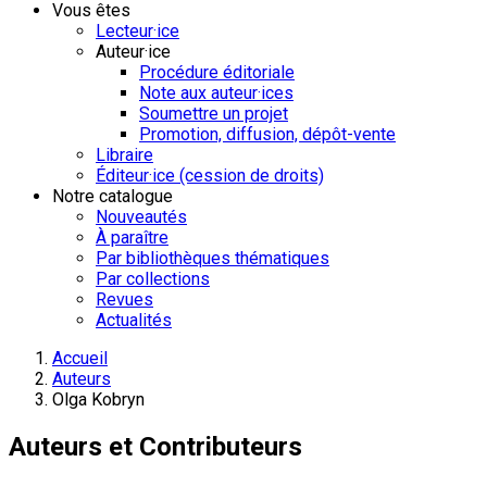
Vous êtes
Lecteur·ice
Auteur·ice
Procédure éditoriale
Note aux auteur·ices
Soumettre un projet
Promotion, diffusion, dépôt-vente
Libraire
Éditeur·ice (cession de droits)
Notre catalogue
Nouveautés
À paraître
Par bibliothèques thématiques
Par collections
Revues
Actualités
Accueil
Auteurs
Olga Kobryn
Auteurs et Contributeurs