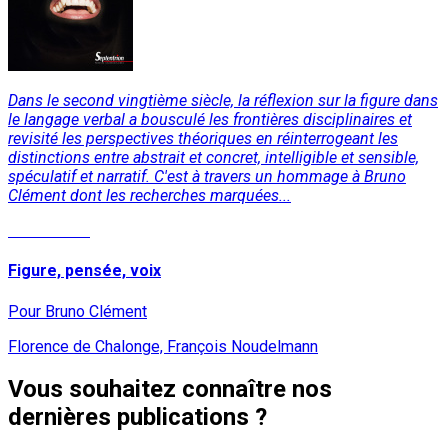
Dans le second vingtième siècle, la réflexion sur la figure dans
le langage verbal a bousculé les frontières disciplinaires et
revisité les perspectives théoriques en réinterrogeant les
distinctions entre abstrait et concret, intelligible et sensible,
spéculatif et narratif. C'est à travers un hommage à Bruno
Clément dont les recherches marquées...
Lire la suite
Figure, pensée, voix
Pour Bruno Clément
Florence de Chalonge, François Noudelmann
Vous souhaitez connaître nos
dernières publications ?