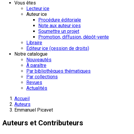
Vous êtes
Lecteur·ice
Auteur·ice
Procédure éditoriale
Note aux auteur·ices
Soumettre un projet
Promotion, diffusion, dépôt-vente
Libraire
Éditeur·ice (cession de droits)
Notre catalogue
Nouveautés
À paraître
Par bibliothèques thématiques
Par collections
Revues
Actualités
Accueil
Auteurs
Emmanuel Picavet
Auteurs et Contributeurs