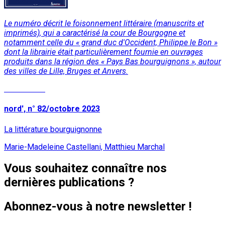
Le numéro décrit le foisonnement littéraire (manuscrits et
imprimés), qui a caractérisé la cour de Bourgogne et
notamment celle du « grand duc d'Occident, Philippe le Bon »
dont la librairie était particulièrement fournie en ouvrages
produits dans la région des « Pays Bas bourguignons », autour
des villes de Lille, Bruges et Anvers.
Lire la suite
nord', n° 82/octobre 2023
La littérature bourguignonne
Marie-Madeleine Castellani, Matthieu Marchal
Vous souhaitez connaître nos
dernières publications ?
Abonnez-vous à notre newsletter !