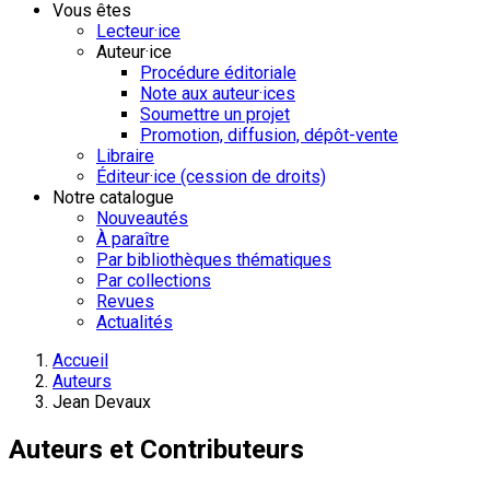
Vous êtes
Lecteur·ice
Auteur·ice
Procédure éditoriale
Note aux auteur·ices
Soumettre un projet
Promotion, diffusion, dépôt-vente
Libraire
Éditeur·ice (cession de droits)
Notre catalogue
Nouveautés
À paraître
Par bibliothèques thématiques
Par collections
Revues
Actualités
Accueil
Auteurs
Jean Devaux
Auteurs et Contributeurs