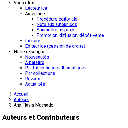
Vous êtes
Lecteur·ice
Auteur·ice
Procédure éditoriale
Note aux auteur·ices
Soumettre un projet
Promotion, diffusion, dépôt-vente
Libraire
Éditeur·ice (cession de droits)
Notre catalogue
Nouveautés
À paraître
Par bibliothèques thématiques
Par collections
Revues
Actualités
Accueil
Auteurs
Ana Flávia Machado
Auteurs et Contributeurs