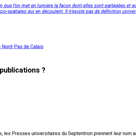
tion que l’on met en lumière la façon dont elles sont partagées et 
io-spatiales qui en découlent. Il n’existe pas de définition universe
e Nord-Pas de Calais
publications ?
, les Presses universitaires du Septentrion prennent leur nom 