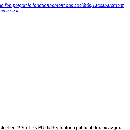
que l’on perçoit le fonctionnement des sociétés, l’accaparement
lle de la ...
actuel en 1995. Les PU du Septentrion publient des ouvrages