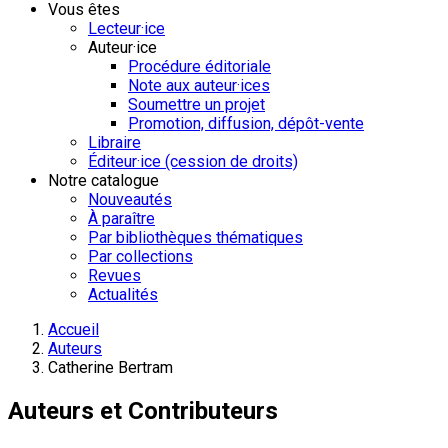
Vous êtes
Lecteur·ice
Auteur·ice
Procédure éditoriale
Note aux auteur·ices
Soumettre un projet
Promotion, diffusion, dépôt-vente
Libraire
Éditeur·ice (cession de droits)
Notre catalogue
Nouveautés
À paraître
Par bibliothèques thématiques
Par collections
Revues
Actualités
Accueil
Auteurs
Catherine Bertram
Auteurs et Contributeurs