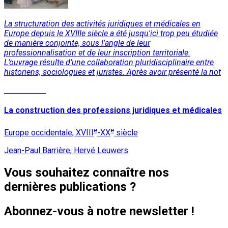
La structuration des activités juridiques et médicales en
Europe depuis le XVIIIe siècle a été jusqu'ici trop peu étudiée
de manière conjointe, sous l’angle de leur
professionnalisation et de leur inscription territoriale.
L’ouvrage résulte d’une collaboration pluridisciplinaire entre
historiens, sociologues et juristes. Après avoir présenté la not
Lire la suite
La construction des professions juridiques et médicales
e
e
Europe occidentale, XVIII
-XX
siècle
Jean-Paul Barrière, Hervé Leuwers
Vous souhaitez connaître nos
dernières publications ?
Abonnez-vous à notre newsletter !