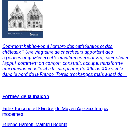
Comment habite-t-on à l'ombre des cathédrales et des
châteaux ? Une vingtaine de chercheurs apportent des
réponses originales à cette question en montrant, exemples à
l'appui, comment on conçoit, construit, occupe, transforme
une maison en ville et à la campagne, du XIIe au XXe siècle,
dans le nord de la France. Terres d’échanges mais aussi de ...
Lire la suite
Formes de la maison
Entre Touraine et Flandre, du Moyen Âge aux temps
modernes
Étienne Hamon, Mathieu Béghin