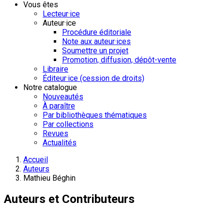
Vous êtes
Lecteur·ice
Auteur·ice
Procédure éditoriale
Note aux auteur·ices
Soumettre un projet
Promotion, diffusion, dépôt-vente
Libraire
Éditeur·ice (cession de droits)
Notre catalogue
Nouveautés
À paraître
Par bibliothèques thématiques
Par collections
Revues
Actualités
Accueil
Auteurs
Mathieu Béghin
Auteurs et Contributeurs