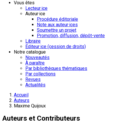
Vous êtes
Lecteur·ice
Auteur·ice
Procédure éditoriale
Note aux auteur·ices
Soumettre un projet
Promotion, diffusion, dépôt-vente
Libraire
Éditeur·ice (cession de droits)
Notre catalogue
Nouveautés
À paraître
Par bibliothèques thématiques
Par collections
Revues
Actualités
Accueil
Auteurs
Maxime Quijoux
Auteurs et Contributeurs