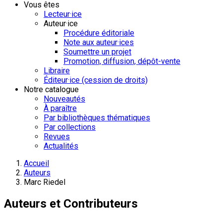
Vous êtes
Lecteur·ice
Auteur·ice
Procédure éditoriale
Note aux auteur·ices
Soumettre un projet
Promotion, diffusion, dépôt-vente
Libraire
Éditeur·ice (cession de droits)
Notre catalogue
Nouveautés
À paraître
Par bibliothèques thématiques
Par collections
Revues
Actualités
Accueil
Auteurs
Marc Riedel
Auteurs et Contributeurs