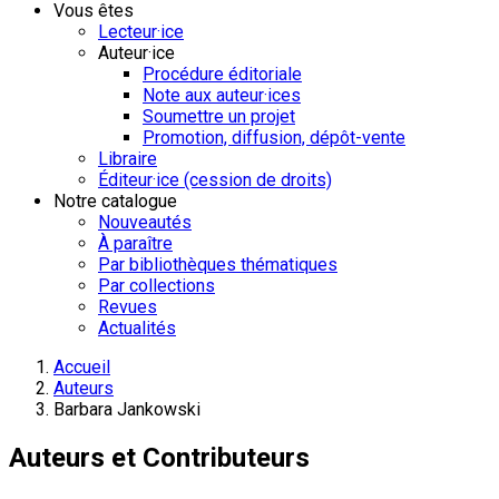
Vous êtes
Lecteur·ice
Auteur·ice
Procédure éditoriale
Note aux auteur·ices
Soumettre un projet
Promotion, diffusion, dépôt-vente
Libraire
Éditeur·ice (cession de droits)
Notre catalogue
Nouveautés
À paraître
Par bibliothèques thématiques
Par collections
Revues
Actualités
Accueil
Auteurs
Barbara Jankowski
Auteurs et Contributeurs