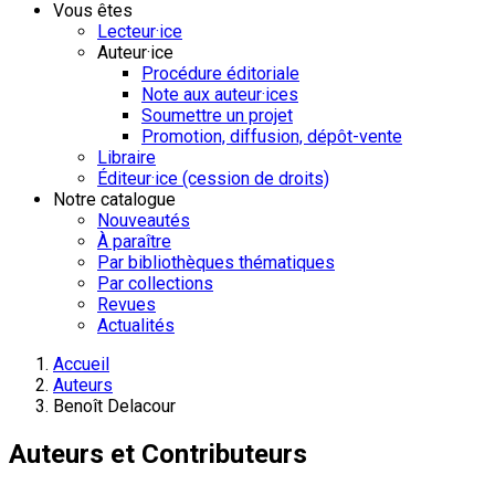
Vous êtes
Lecteur·ice
Auteur·ice
Procédure éditoriale
Note aux auteur·ices
Soumettre un projet
Promotion, diffusion, dépôt-vente
Libraire
Éditeur·ice (cession de droits)
Notre catalogue
Nouveautés
À paraître
Par bibliothèques thématiques
Par collections
Revues
Actualités
Accueil
Auteurs
Benoît Delacour
Auteurs et Contributeurs