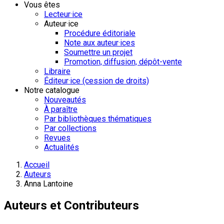
Vous êtes
Lecteur·ice
Auteur·ice
Procédure éditoriale
Note aux auteur·ices
Soumettre un projet
Promotion, diffusion, dépôt-vente
Libraire
Éditeur·ice (cession de droits)
Notre catalogue
Nouveautés
À paraître
Par bibliothèques thématiques
Par collections
Revues
Actualités
Accueil
Auteurs
Anna Lantoine
Auteurs et Contributeurs