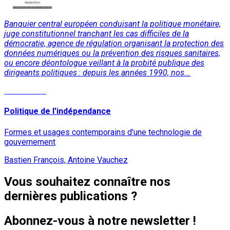
Banquier central européen conduisant la politique monétaire,
juge constitutionnel tranchant les cas difficiles de la
démocratie, agence de régulation organisant la protection des
données numériques ou la prévention des risques sanitaires,
ou encore déontologue veillant à la probité publique des
dirigeants politiques : depuis les années 1990, nos...
Lire la suite
Politique de l'indépendance
Formes et usages contemporains d'une technologie de
gouvernement
Bastien François, Antoine Vauchez
Vous souhaitez connaître nos
dernières publications ?
Abonnez-vous à notre newsletter !