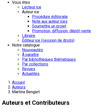
Vous êtes
Lecteur·ice
Auteur·ice
Procédure éditoriale
Note aux auteur·ices
Soumettre un projet
Promotion, diffusion, dépôt-vente
Libraire
Éditeur·ice (cession de droits)
Notre catalogue
Nouveautés
À paraître
Par bibliothèques thématiques
Par collections
Revues
Actualités
Accueil
Auteurs
Martina Bengert
Auteurs et Contributeurs