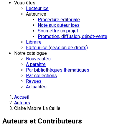
Vous êtes
Lecteur·ice
Auteur·ice
Procédure éditoriale
Note aux auteur·ices
Soumettre un projet
Promotion, diffusion, dépôt-vente
Libraire
Éditeur·ice (cession de droits)
Notre catalogue
Nouveautés
À paraître
Par bibliothèques thématiques
Par collections
Revues
Actualités
Accueil
Auteurs
Claire Mabire La Caille
Auteurs et Contributeurs