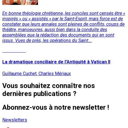
En bonne théologie chrétienne, les conciles sont censés être «
inspirés » ou « assistés » par le Saint-Esprit, mais force est de
constater que leurs annales sont pleines de conflits, coups de
théâtre, manoeuvres, aussi bien dans la conduite des
assemblées que la rédaction des documents qui en sont
issus. Vues de près, les opérations du Saint...
Lire la suite
La dramatique conciliaire de l'Antiquité à Vatican II
Guillaume Cuchet, Charles Mériaux
Vous souhaitez connaître nos
dernières publications ?
Abonnez-vous à notre newsletter !
Newsletters