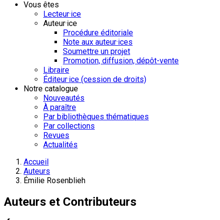
Vous êtes
Lecteur·ice
Auteur·ice
Procédure éditoriale
Note aux auteur·ices
Soumettre un projet
Promotion, diffusion, dépôt-vente
Libraire
Éditeur·ice (cession de droits)
Notre catalogue
Nouveautés
À paraître
Par bibliothèques thématiques
Par collections
Revues
Actualités
Accueil
Auteurs
Émilie Rosenblieh
Auteurs et Contributeurs