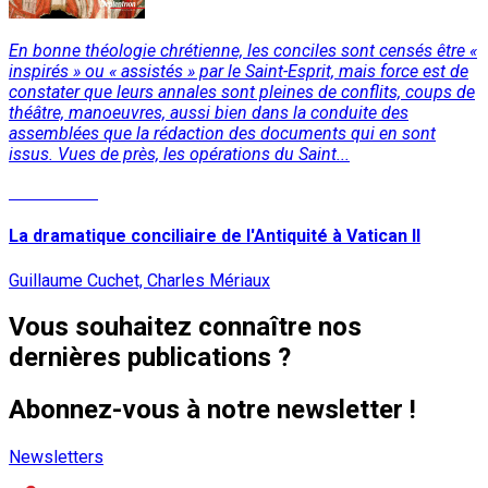
En bonne théologie chrétienne, les conciles sont censés être «
inspirés » ou « assistés » par le Saint-Esprit, mais force est de
constater que leurs annales sont pleines de conflits, coups de
théâtre, manoeuvres, aussi bien dans la conduite des
assemblées que la rédaction des documents qui en sont
issus. Vues de près, les opérations du Saint...
Lire la suite
La dramatique conciliaire de l'Antiquité à Vatican II
Guillaume Cuchet, Charles Mériaux
Vous souhaitez connaître nos
dernières publications ?
Abonnez-vous à notre newsletter !
Newsletters