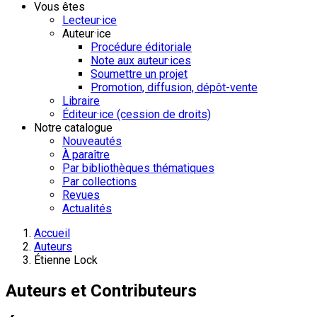
Vous êtes
Lecteur·ice
Auteur·ice
Procédure éditoriale
Note aux auteur·ices
Soumettre un projet
Promotion, diffusion, dépôt-vente
Libraire
Éditeur·ice (cession de droits)
Notre catalogue
Nouveautés
À paraître
Par bibliothèques thématiques
Par collections
Revues
Actualités
Accueil
Auteurs
Étienne Lock
Auteurs et Contributeurs