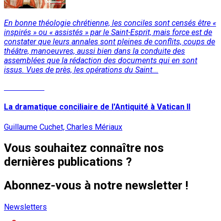
En bonne théologie chrétienne, les conciles sont censés être «
inspirés » ou « assistés » par le Saint-Esprit, mais force est de
constater que leurs annales sont pleines de conflits, coups de
théâtre, manoeuvres, aussi bien dans la conduite des
assemblées que la rédaction des documents qui en sont
issus. Vues de près, les opérations du Saint...
Lire la suite
La dramatique conciliaire de l'Antiquité à Vatican II
Guillaume Cuchet, Charles Mériaux
Vous souhaitez connaître nos
dernières publications ?
Abonnez-vous à notre newsletter !
Newsletters