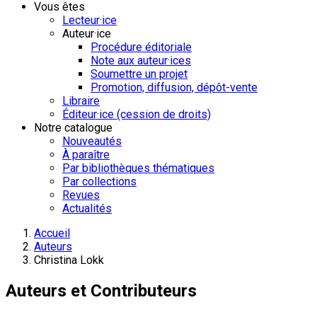
Vous êtes
Lecteur·ice
Auteur·ice
Procédure éditoriale
Note aux auteur·ices
Soumettre un projet
Promotion, diffusion, dépôt-vente
Libraire
Éditeur·ice (cession de droits)
Notre catalogue
Nouveautés
À paraître
Par bibliothèques thématiques
Par collections
Revues
Actualités
Accueil
Auteurs
Christina Lokk
Auteurs et Contributeurs