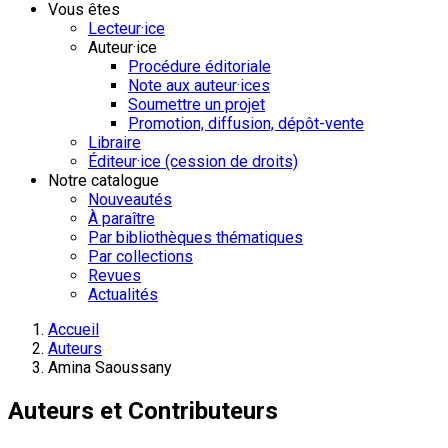
Vous êtes
Lecteur·ice
Auteur·ice
Procédure éditoriale
Note aux auteur·ices
Soumettre un projet
Promotion, diffusion, dépôt-vente
Libraire
Éditeur·ice (cession de droits)
Notre catalogue
Nouveautés
À paraître
Par bibliothèques thématiques
Par collections
Revues
Actualités
Accueil
Auteurs
Amina Saoussany
Auteurs et Contributeurs