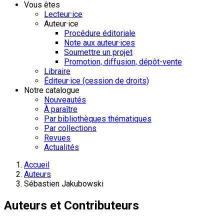
Vous êtes
Lecteur·ice
Auteur·ice
Procédure éditoriale
Note aux auteur·ices
Soumettre un projet
Promotion, diffusion, dépôt-vente
Libraire
Éditeur·ice (cession de droits)
Notre catalogue
Nouveautés
À paraître
Par bibliothèques thématiques
Par collections
Revues
Actualités
Accueil
Auteurs
Sébastien Jakubowski
Auteurs et Contributeurs